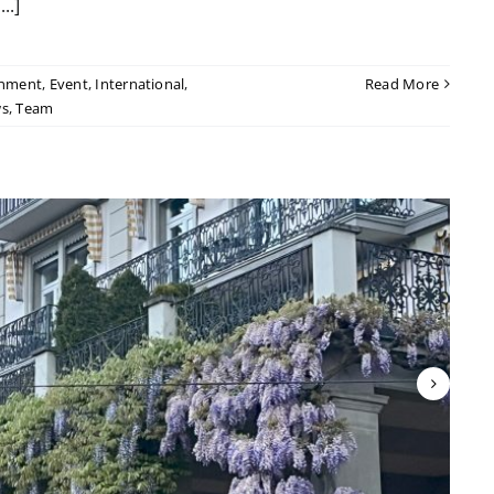
..]
inment
,
Event
,
International
,
Read More
s
,
Team