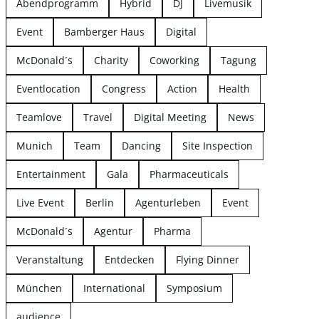
Abendprogramm
Hybrid
DJ
Livemusik
Event
Bamberger Haus
Digital
McDonald´s
Charity
Coworking
Tagung
Eventlocation
Congress
Action
Health
Teamlove
Travel
Digital Meeting
News
Munich
Team
Dancing
Site Inspection
Entertainment
Gala
Pharmaceuticals
Live Event
Berlin
Agenturleben
Event
McDonald´s
Agentur
Pharma
Veranstaltung
Entdecken
Flying Dinner
München
International
Symposium
audience