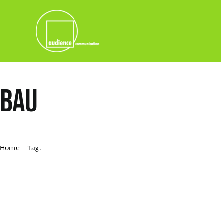
Skip
to
content
BAU
Home
Tag:
BAU