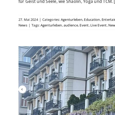
für Geist und Seele, wie Shaolin, Yoga und TCM. [.
27. Mai 2024
|
Categories:
Agenturleben
,
Education
,
Enterta
News
|
Tags:
Agenturleben
,
audience
,
Event
,
Live Event
,
New