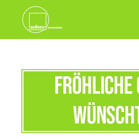
Skip
to
content
Fröhliche 
wünscht