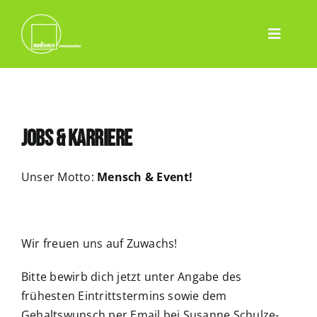
Skip
to
Toggle
content
Home
Navigatio
Leistungen
Event
Jobs & Karriere
Pharma
Projekte
Unser Motto:
Mensch & Event!
Team
Blog
Wir freuen uns auf Zuwachs!
Contact
Bitte bewirb dich jetzt unter Angabe des
Deutsch
frühesten Eintrittstermins sowie dem
Gehaltswunsch per Email bei Susanne Schulze-