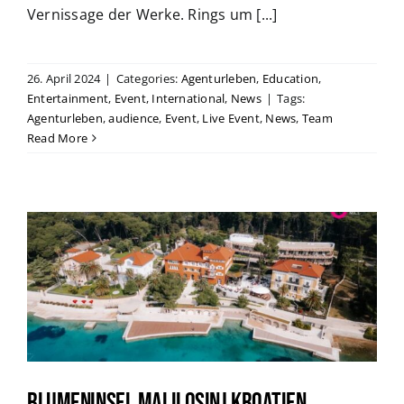
Vernissage der Werke. Rings um [...]
26. April 2024
|
Categories:
Agenturleben
,
Education
,
Entertainment
,
Event
,
International
,
News
|
Tags:
Agenturleben
,
audience
,
Event
,
Live Event
,
News
,
Team
Read More
Blumeninsel Malilosinj Kroatien