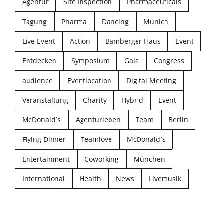
Agentur
Site Inspection
Pharmaceuticals
Tagung
Pharma
Dancing
Munich
Live Event
Action
Bamberger Haus
Event
Entdecken
Symposium
Gala
Congress
audience
Eventlocation
Digital Meeting
Veranstaltung
Charity
Hybrid
Event
McDonald´s
Agenturleben
Team
Berlin
Flying Dinner
Teamlove
McDonald´s
Entertainment
Coworking
München
International
Health
News
Livemusik