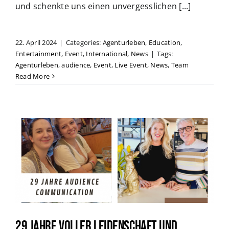
und schenkte uns einen unvergesslichen [...]
22. April 2024
|
Categories:
Agenturleben
,
Education
,
Entertainment
,
Event
,
International
,
News
|
Tags:
Agenturleben
,
audience
,
Event
,
Live Event
,
News
,
Team
Read More
29 Jahre voller Leidenschaft und