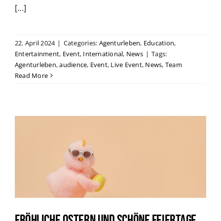
[...]
22. April 2024
|
Categories:
Agenturleben
,
Education
,
Entertainment
,
Event
,
International
,
News
|
Tags:
Agenturleben
,
audience
,
Event
,
Live Event
,
News
,
Team
Read More
Fröhliche Ostern und schöne Feiertage