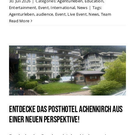
30. Juli 2026
|
Categories:
Agenturleben
,
Education
,
Entertainment
,
Event
,
International
,
News
|
Tags:
Agenturleben
,
audience
,
Event
,
Live Event
,
News
,
Team
Read More
Entdecke das Posthotel Achenkirch aus
einer neuen Perspektive!