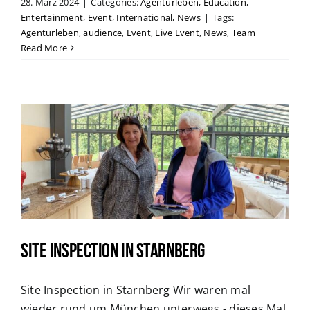
28. März 2024
|
Categories:
Agenturleben
,
Education
,
Entertainment
,
Event
,
International
,
News
|
Tags:
Agenturleben
,
audience
,
Event
,
Live Event
,
News
,
Team
Read More
Site Inspection in Starnberg
Site Inspection in Starnberg Wir waren mal
wieder rund um München unterwegs - dieses Mal