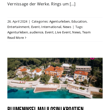
Vernissage der Werke. Rings um [...]
26. April 2024
|
Categories:
Agenturleben
,
Education
,
Entertainment
,
Event
,
International
,
News
|
Tags:
Agenturleben
,
audience
,
Event
,
Live Event
,
News
,
Team
Read More
Blumeninsel Malilosinj Kroatien