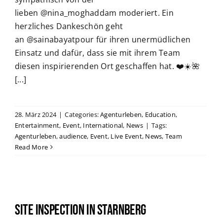
lieben @nina_moghaddam moderiert. Ein
herzliches Dankeschön geht
an @sainabayatpour für ihren unermüdlichen
Einsatz und dafür, dass sie mit ihrem Team
diesen inspirierenden Ort geschaffen hat. ❤️☀️🌺
[...]
28. März 2024
|
Categories:
Agenturleben
,
Education
,
Entertainment
,
Event
,
International
,
News
|
Tags:
Agenturleben
,
audience
,
Event
,
Live Event
,
News
,
Team
Read More
Site Inspection in Starnberg