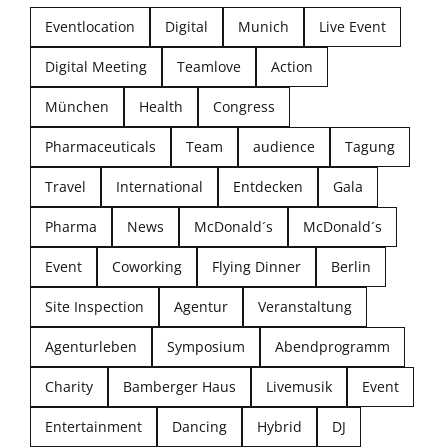
Eventlocation
Digital
Munich
Live Event
Digital Meeting
Teamlove
Action
München
Health
Congress
Pharmaceuticals
Team
audience
Tagung
Travel
International
Entdecken
Gala
Pharma
News
McDonald´s
McDonald´s
Event
Coworking
Flying Dinner
Berlin
Site Inspection
Agentur
Veranstaltung
Agenturleben
Symposium
Abendprogramm
Charity
Bamberger Haus
Livemusik
Event
Entertainment
Dancing
Hybrid
DJ