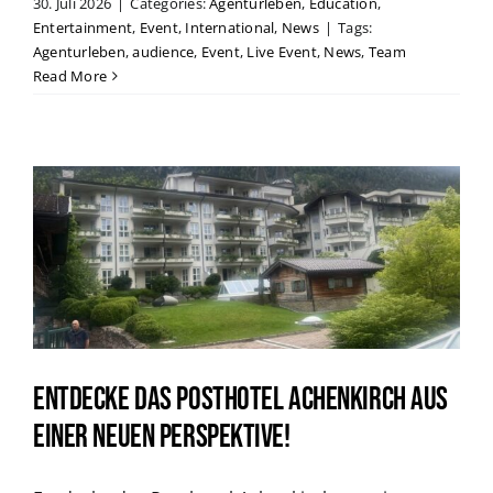
30. Juli 2026
|
Categories:
Agenturleben
,
Education
,
Entertainment
,
Event
,
International
,
News
|
Tags:
Agenturleben
,
audience
,
Event
,
Live Event
,
News
,
Team
Read More
Entdecke das Posthotel Achenkirch aus
einer neuen Perspektive!