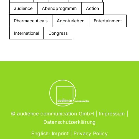
audience
Abendprogramm
Action
Pharmaceuticals
Agenturleben
Entertainment
International
Congress
© audience communication GmbH |
Impressum
|
Datenschutzerklärung
English:
Imprint
|
Privacy Policy