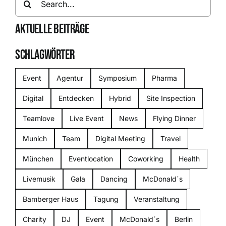
for:
AKTUELLE BEITRÄGE
SCHLAGWÖRTER
Event
Agentur
Symposium
Pharma
Digital
Entdecken
Hybrid
Site Inspection
Teamlove
Live Event
News
Flying Dinner
Munich
Team
Digital Meeting
Travel
München
Eventlocation
Coworking
Health
Livemusik
Gala
Dancing
McDonald´s
Bamberger Haus
Tagung
Veranstaltung
Charity
DJ
Event
McDonald´s
Berlin