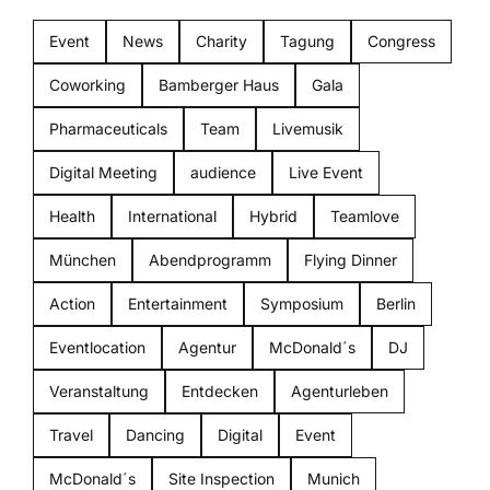
Event
News
Charity
Tagung
Congress
Coworking
Bamberger Haus
Gala
Pharmaceuticals
Team
Livemusik
Digital Meeting
audience
Live Event
Health
International
Hybrid
Teamlove
München
Abendprogramm
Flying Dinner
Action
Entertainment
Symposium
Berlin
Eventlocation
Agentur
McDonald´s
DJ
Veranstaltung
Entdecken
Agenturleben
Travel
Dancing
Digital
Event
McDonald´s
Site Inspection
Munich