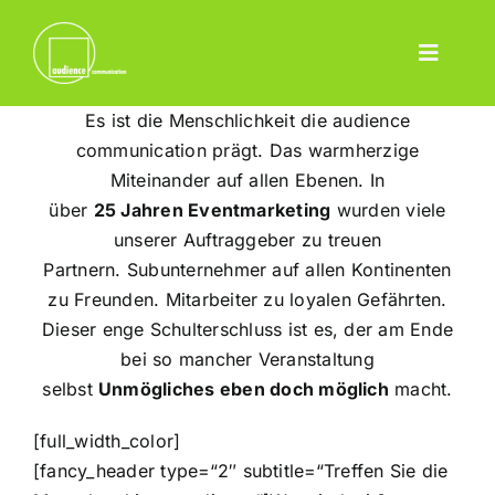
Skip
to
Toggle
content
Home
Navigatio
Es ist die Menschlichkeit die audience
Leistungen
communication prägt. Das warmherzige
Miteinander auf allen Ebenen. In
Event
über
25
Jahren
Eventmarketing
wurden viele
Pharma
unserer Auftraggeber zu treuen
Partnern. Subunternehmer auf allen Kontinenten
Projekte
zu Freunden. Mitarbeiter zu loyalen Gefährten.
Team
Dieser enge Schulterschluss ist es, der am Ende
bei so mancher Veranstaltung
Blog
selbst
Unmögliches eben doch möglich
macht.
Contact
[full_width_color]
Deutsch
[fancy_header type=“2″ subtitle=“Treffen Sie die