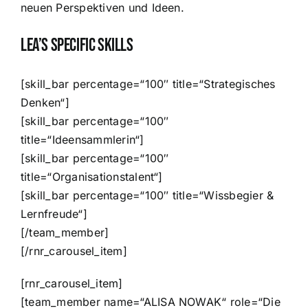
neuen Perspektiven und Ideen.
Lea’s Specific Skills
[skill_bar percentage=“100″ title=“Strategisches
Denken“]
[skill_bar percentage=“100″
title=“Ideensammlerin“]
[skill_bar percentage=“100″
title=“Organisationstalent“]
[skill_bar percentage=“100″ title=“Wissbegier &
Lernfreude“]
[/team_member]
[/rnr_carousel_item]
[rnr_carousel_item]
[team_member name=“ALISA NOWAK“ role=“Die