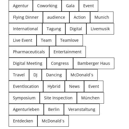
Agentur
Coworking
Gala
Event
Flying Dinner
audience
Action
Munich
International
Tagung
Digital
Livemusik
Live Event
Team
Teamlove
Pharmaceuticals
Entertainment
Digital Meeting
Congress
Bamberger Haus
Travel
DJ
Dancing
McDonald´s
Eventlocation
Hybrid
News
Event
Symposium
Site Inspection
München
Agenturleben
Berlin
Veranstaltung
Entdecken
McDonald´s