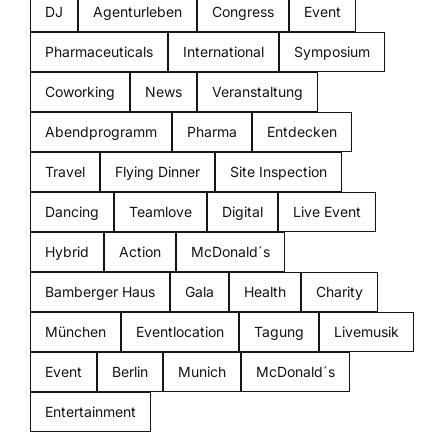
DJ
Agenturleben
Congress
Event
Pharmaceuticals
International
Symposium
Coworking
News
Veranstaltung
Abendprogramm
Pharma
Entdecken
Travel
Flying Dinner
Site Inspection
Dancing
Teamlove
Digital
Live Event
Hybrid
Action
McDonald´s
Bamberger Haus
Gala
Health
Charity
München
Eventlocation
Tagung
Livemusik
Event
Berlin
Munich
McDonald´s
Entertainment