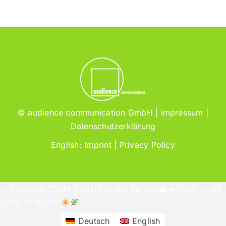
© audience communication GmbH |
Impressum
|
Datenschutzerklärung
English:
Imprint
|
Privacy Policy
← Previous
TEAM-EVENT in den Bergen🏔☀
Next →
WE
LOVE HEALTH!
Deutsch
English