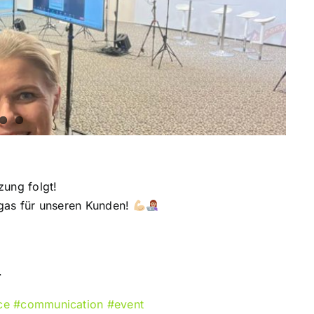
zung folgt!
gas für unseren Kunden!
.
ce
#communication
#event