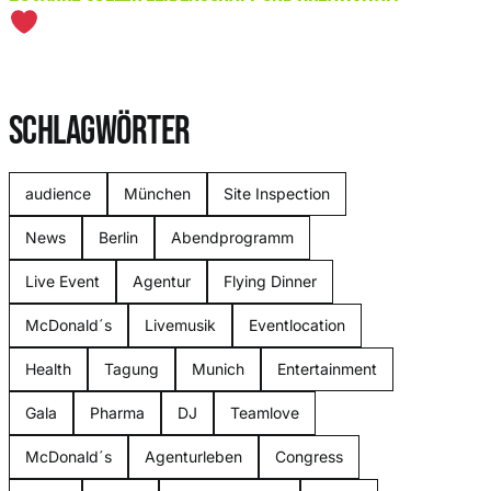
SCHLAGWÖRTER
audience
München
Site Inspection
News
Berlin
Abendprogramm
Live Event
Agentur
Flying Dinner
McDonald´s
Livemusik
Eventlocation
Health
Tagung
Munich
Entertainment
Gala
Pharma
DJ
Teamlove
McDonald´s
Agenturleben
Congress