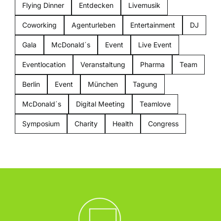
Flying Dinner
Entdecken
Livemusik
Coworking
Agenturleben
Entertainment
DJ
Gala
McDonald´s
Event
Live Event
Eventlocation
Veranstaltung
Pharma
Team
Berlin
Event
München
Tagung
McDonald´s
Digital Meeting
Teamlove
Symposium
Charity
Health
Congress