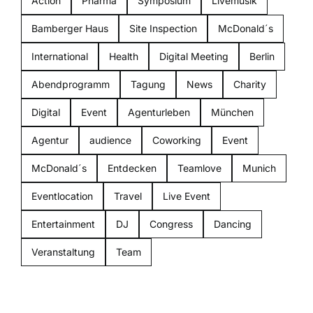
Action
Pharma
Symposium
Livemusik
Bamberger Haus
Site Inspection
McDonald´s
International
Health
Digital Meeting
Berlin
Abendprogramm
Tagung
News
Charity
Digital
Event
Agenturleben
München
Agentur
audience
Coworking
Event
McDonald´s
Entdecken
Teamlove
Munich
Eventlocation
Travel
Live Event
Entertainment
DJ
Congress
Dancing
Veranstaltung
Team