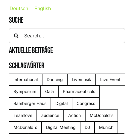
Deutsch
English
SUCHE
Search
for:
AKTUELLE BEITRÄGE
SCHLAGWÖRTER
International
Dancing
Livemusik
Live Event
Symposium
Gala
Pharmaceuticals
Bamberger Haus
Digital
Congress
Teamlove
audience
Action
McDonald´s
McDonald´s
Digital Meeting
DJ
Munich