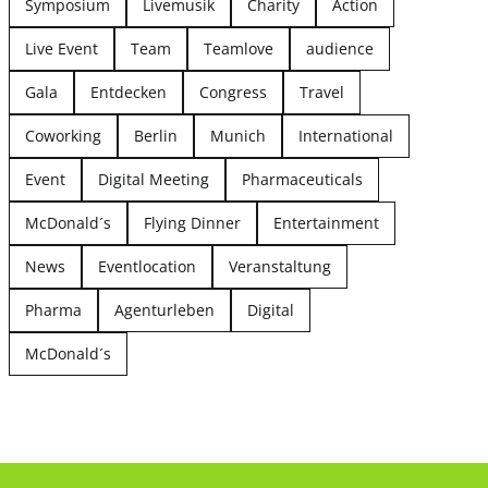
Symposium
Livemusik
Charity
Action
Live Event
Team
Teamlove
audience
Gala
Entdecken
Congress
Travel
Coworking
Berlin
Munich
International
Event
Digital Meeting
Pharmaceuticals
McDonald´s
Flying Dinner
Entertainment
News
Eventlocation
Veranstaltung
Pharma
Agenturleben
Digital
McDonald´s