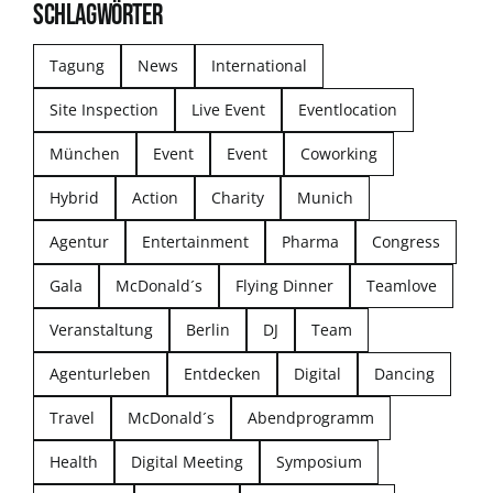
SCHLAGWÖRTER
Tagung
News
International
Site Inspection
Live Event
Eventlocation
München
Event
Event
Coworking
Hybrid
Action
Charity
Munich
Agentur
Entertainment
Pharma
Congress
Gala
McDonald´s
Flying Dinner
Teamlove
Veranstaltung
Berlin
DJ
Team
Agenturleben
Entdecken
Digital
Dancing
Travel
McDonald´s
Abendprogramm
Health
Digital Meeting
Symposium