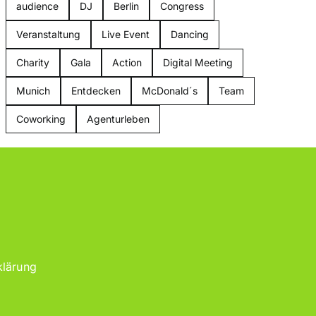
audience
DJ
Berlin
Congress
Veranstaltung
Live Event
Dancing
Charity
Gala
Action
Digital Meeting
Munich
Entdecken
McDonald´s
Team
Coworking
Agenturleben
klärung