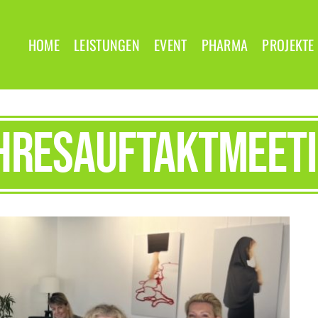
HOME
LEISTUNGEN
EVENT
PHARMA
PROJEKTE
hresauftaktmeetin