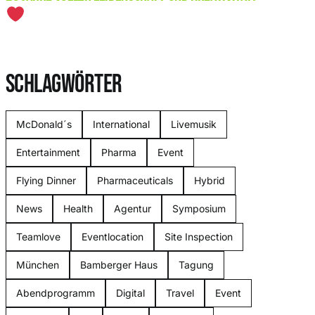
SCHLAGWÖRTER
McDonald´s
International
Livemusik
Entertainment
Pharma
Event
Flying Dinner
Pharmaceuticals
Hybrid
News
Health
Agentur
Symposium
Teamlove
Eventlocation
Site Inspection
München
Bamberger Haus
Tagung
Abendprogramm
Digital
Travel
Event