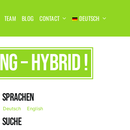
TEAM
BLOG
CONTACT
DEUTSCH
g – HYBRID !
SPRACHEN
Deutsch
English
SUCHE